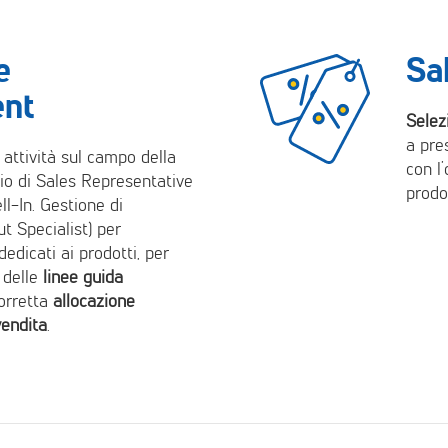
e
Sa
nt
Selez
a pre
attività sul campo della
con l’
io di Sales Representative
prodo
ll-In. Gestione di
ut Specialist) per
dedicati ai prodotti, per
o delle
linee guida
corretta
allocazione
vendita
.