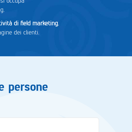
si occupa
g.
tività di field marketing
,
ine dei clienti.
le persone