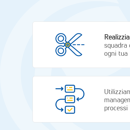
Realizzia
squadra d
ogni tua 
Utilizzia
managemen
processi 