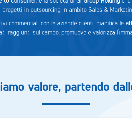
se to Consumer
, è la società di Gi
Group Holding
che 
i progetti in outsourcing in ambito Sales & Marketin
ivi commerciali con le aziende clienti, pianifica le
at
ltati raggiunti sul campo, promuove e valorizza l’immag
amo valore, partendo dal