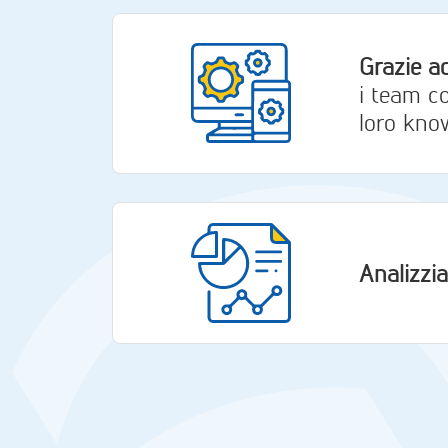
Grazie a
i team co
loro kno
Analizzia