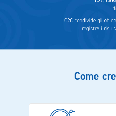
C2C, Clo
d
C2C condivide gli obiett
registra i risu
Come crei