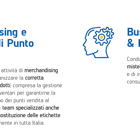
sing e
Bu
di Punto
& 
Condu
miste
attività di
merchandising
e di 
ganizzare la
corretta
consu
dotti
, compresa la gestione
nventari per garantirne la
rno dei punti vendita al
i
team specializzati anche
sostituzione delle etichette
ente in tutta Italia.