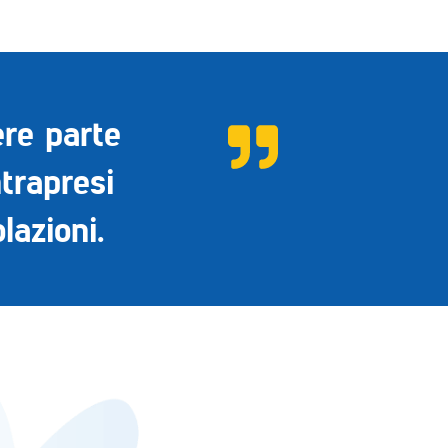
ere parte
ntrapresi
lazioni.